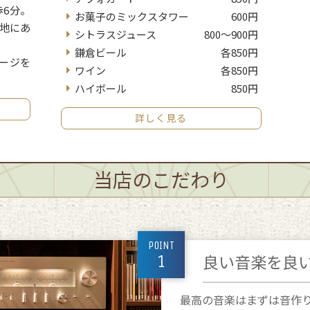
歩6分。
お菓子のミックスタワー
600円
地にあ
シトラスジュース
800～900円
鎌倉ビール
各850円
ージを
ワイン
各850円
ハイボール
850円
詳しく見る
当店のこだわり
POINT
良い音楽を良
1
最高の音楽はまずは音作