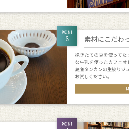
POINT
素材にこだわ
3
挽きたての豆を使ってた
な牛乳を使ったカフェオ
島産タンカンの生絞りジ
お試しください。
POINT