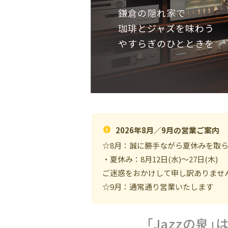
美味しい珈琲や地ビール
タンカンの生しぼりジュ
自慢のメニューをご用意
2026年8月／9月の営業ご案内
☆8月：誠に勝手ながら夏休みを取
・夏休み：8月12日(水)～27日(木)
ご迷惑をおかけして申し訳ありませ
☆9月：通常通り営業いたします
「Jazzの泉