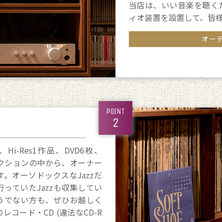
当店は、いい音楽を聴く
ィオ装置を設置して、皆
オー
POINT
2
3枚、Hi-Res1作品、DVD6枚、
のコレクションの中から、オーナー
す。オーソドックスなJazzだ
っていたJazzも収集してい
そうでない方も、ぜひお越しく
コード・CD (違法なCD-R