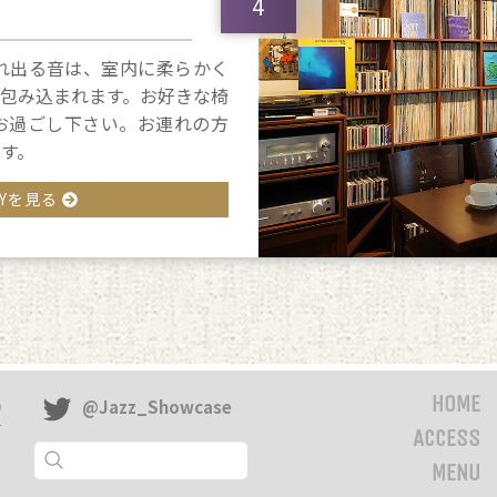
4
ら流れ出る音は、室内に柔らかく
包み込まれます。お好きな椅
お過ごし下さい。お連れの方
す。
ERYを見る
HOME
@Jazz_Showcase
ACCESS
MENU