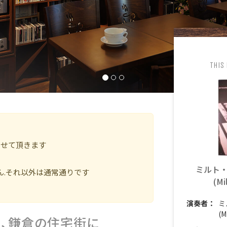
ースなど
してお待ちしています
This
らせて頂きます
ミルト
ん.それ以外は通常通りです
(Mi
演奏者：
ミ
(M
」は、鎌倉の住宅街に