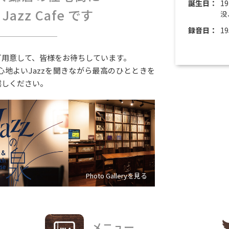
誕生日：
1
azz Cafe です
没
録音日：
1
ご用意して、皆様をお待ちしています。
地よいJazzを聞きながら最高のひとときを
越しください。
Photo Galleryを見る
メニュー