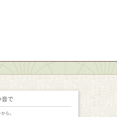
い音で
りから。